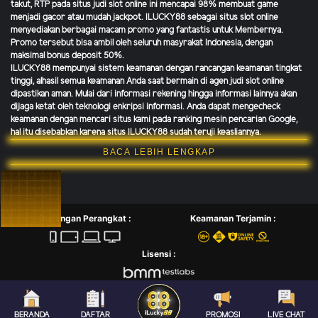
takut, RTP pada situs judi slot online ini mencapai 98% membuat game
menjadi gacor atau mudah jackpot. ILUCKY88 sebagai situs slot online
menyediakan berbagai macam promo yang fantastis untuk Membernya.
Promo tersebut bisa ambil oleh seluruh masyrakat Indonesia, dengan
maksimal bonus deposit 50%.
ILUCKY88 mempunyai sistem keamanan dengan rancangan keamanan tingkat
tinggi, alhasil semua keamanan Anda saat bermain di agen judi slot online
dipastikan aman. Mulai dari informasi rekening hingga informasi lainnya akan
dijaga ketat oleh teknologi enkripsi informasi. Anda dapat mengecheck
keamanan dengan mencari situs kami pada ranking mesin pencarian Google,
hal itu disebabkan karena situs ILUCKY88 sudah teruji keasliannya.
BACA LEBIH LENGKAP
Dukungan Perangkat :
Keamanan Terjamin :
Lisensi :
Copyright © - ILUCKY88. Seluruh hak cipta dilindungi
BERANDA
DAFTAR
PROMOSI
LIVE CHAT