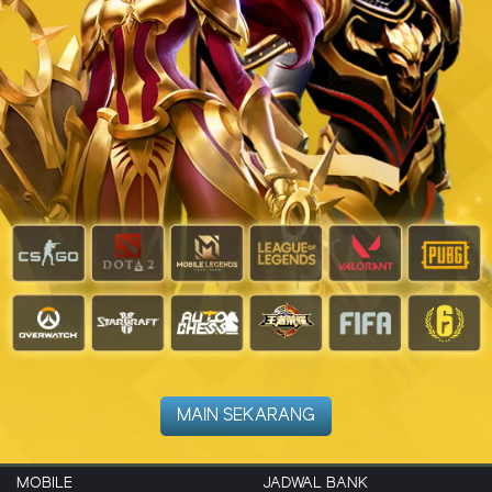
MAIN SEKARANG
MOBILE
JADWAL BANK