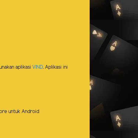
unakan aplikasi
VIND
. Aplikasi ini
store untuk Android