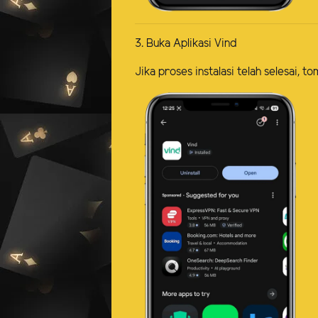
3. Buka Aplikasi Vind
Jika proses instalasi telah selesai,