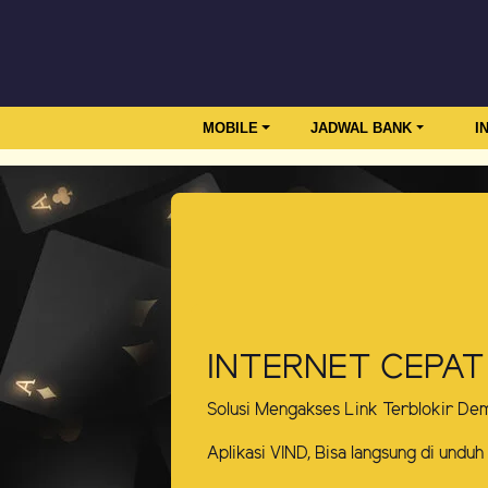
MOBILE
JADWAL BANK
I
INTERNET CEPAT
Solusi Mengakses Link Terblokir De
Aplikasi VIND, Bisa langsung di unduh