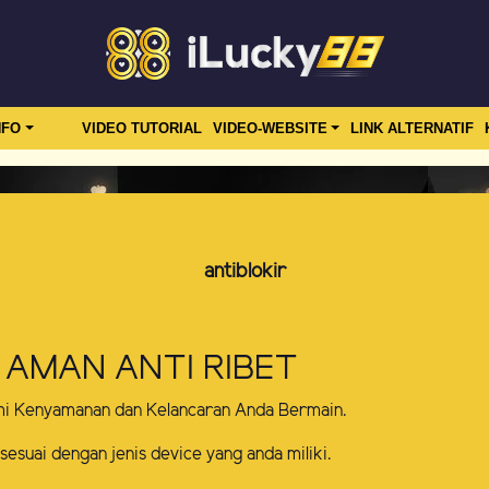
NFO
VIDEO TUTORIAL
VIDEO-WEBSITE
LINK ALTERNATIF
antiblokir
 AMAN ANTI RIBET
mi Kenyamanan dan Kelancaran Anda Bermain.
 sesuai dengan jenis device yang anda miliki.