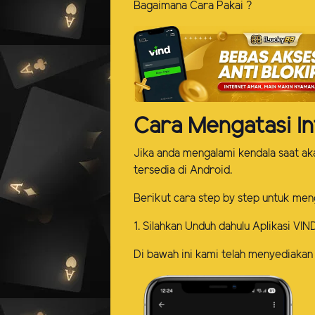
Bagaimana Cara Pakai ?
Cara Mengatasi In
Jika anda mengalami kendala saat a
tersedia di Android.
Berikut cara step by step untuk men
1. Silahkan Unduh dahulu Aplikasi VIN
Di bawah ini kami telah menyediakan 