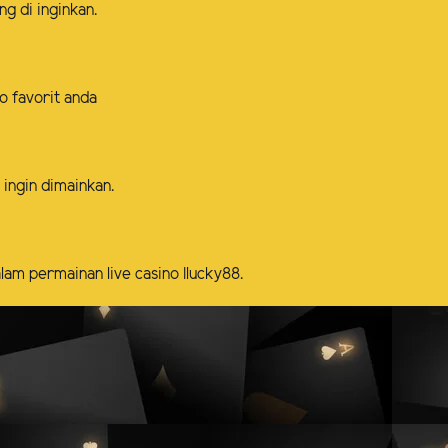
ang di inginkan.
no favorit anda
 ingin dimainkan.
lam permainan live casino Ilucky88.