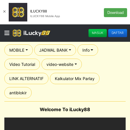
×
ILUCKY88
Download
ILUCKY88 Mobile App
MASUK
DAFTAR
MOBILE
JADWAL BANK
Info
Video Tutorial
video-website
LINK ALTERNATIF
Kalkulator Mix Parlay
antiblokir
Welcome To iLucky88