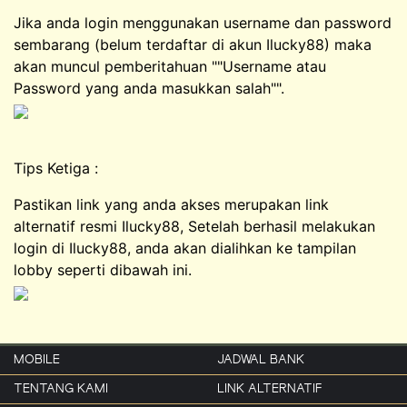
Jika anda login menggunakan username dan password
sembarang (belum terdaftar di akun Ilucky88) maka
akan muncul pemberitahuan ""Username atau
Password yang anda masukkan salah"".
Tips Ketiga :
Pastikan link yang anda akses merupakan link
alternatif resmi Ilucky88, Setelah berhasil melakukan
login di Ilucky88, anda akan dialihkan ke tampilan
lobby seperti dibawah ini.
MOBILE
JADWAL BANK
TENTANG KAMI
LINK ALTERNATIF