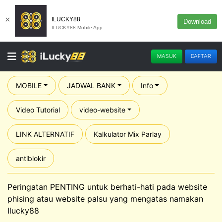
×
ILUCKY88
Download
ILUCKY88 Mobile App
MASUK
DAFTAR
MOBILE
JADWAL BANK
Info
Video Tutorial
video-website
LINK ALTERNATIF
Kalkulator Mix Parlay
antiblokir
Peringatan PENTING untuk berhati-hati pada website
phising atau website palsu yang mengatas namakan
Ilucky88