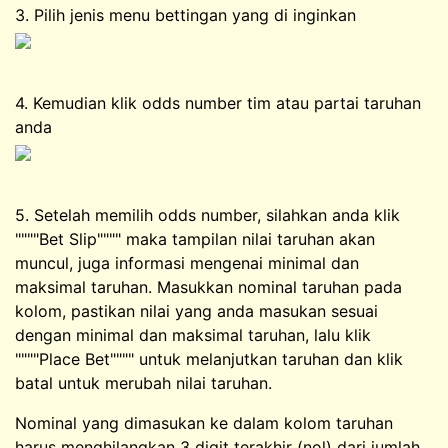
3. Pilih jenis menu bettingan yang di inginkan
4. Kemudian klik odds number tim atau partai taruhan
anda
5. Setelah memilih odds number, silahkan anda klik
""""Bet Slip"""" maka tampilan nilai taruhan akan
muncul, juga informasi mengenai minimal dan
maksimal taruhan. Masukkan nominal taruhan pada
kolom, pastikan nilai yang anda masukan sesuai
dengan minimal dan maksimal taruhan, lalu klik
""""Place Bet"""" untuk melanjutkan taruhan dan klik
batal untuk merubah nilai taruhan.
Nominal yang dimasukan ke dalam kolom taruhan
harus menghilangkan 3 digit terakhir (nol) dari jumlah