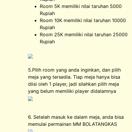
Room 5K memiliki nilai taruhan 5000
Rupiah
Room 10K memiliki nilai taruhan 10000
Rupiah
Room 25K memiliki nilai taruhan 25000
Rupiah
5.Pilih room yang anda inginkan, dan pilih
meja yang tersedia. Tiap meja hanya bisa
diisi oleh 1 player, jadi silahkan pilih meja
yang belum memiliki player didalamnya
6. Setelah masuk ke dalam meja, anda bisa
memulai permainan MM BOLATANGKAS