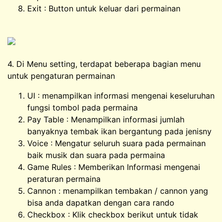
Exit : Button untuk keluar dari permainan
4. Di Menu setting, terdapat beberapa bagian menu
untuk pengaturan permainan
UI : menampilkan informasi mengenai keseluruhan
fungsi tombol pada permaina
Pay Table : Menampilkan informasi jumlah
banyaknya tembak ikan bergantung pada jenisny
Voice : Mengatur seluruh suara pada permainan
baik musik dan suara pada permaina
Game Rules : Memberikan Informasi mengenai
peraturan permaina
Cannon : menampilkan tembakan / cannon yang
bisa anda dapatkan dengan cara rando
Checkbox : Klik checkbox berikut untuk tidak