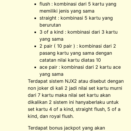
flush : kombinasi dari 5 kartu yang
memiliki jenis yang sama
straight : kombinasi 5 kartu yang
berurutan
3 of a kind : kombinasi dari 3 kartu
yang sama
2 pair ( 10 pair ) : kombinasi dari 2
pasang kartu yang sama dengan
catatan nilai kartu diatas 10
ace pair : kombinasi dari 2 kartu ace
yang sama
Terdapat sistem NJX2 atau disebut dengan
non joker di kali 2 jadi nilai set kartu murni
dari 7 kartu maka nilai set kartu akan
dikalikan 2 sistem ini hanyaberlaku untuk
set kartu 4 of a kind, straight flush, 5 of a
kind, dan royal flush.
Terdapat bonus jackpot yang akan