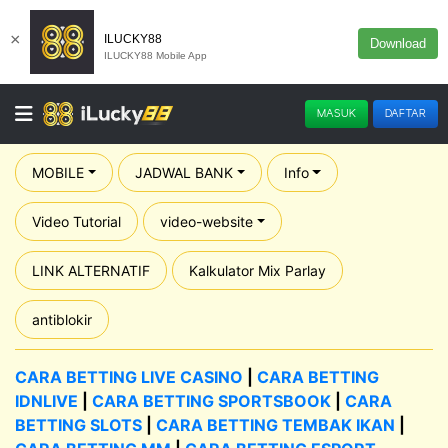
×
ILUCKY88
Download
ILUCKY88 Mobile App
MASUK
DAFTAR
MOBILE
JADWAL BANK
Info
Video Tutorial
video-website
LINK ALTERNATIF
Kalkulator Mix Parlay
antiblokir
CARA BETTING LIVE CASINO
|
CARA BETTING
IDNLIVE
|
CARA BETTING SPORTSBOOK
|
CARA
BETTING SLOTS
|
CARA BETTING TEMBAK IKAN
|