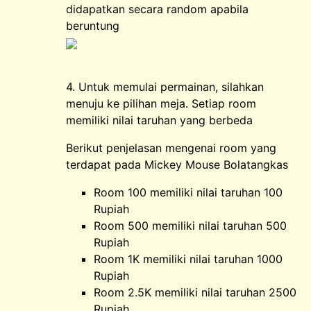
didapatkan secara random apabila
beruntung
4. Untuk memulai permainan, silahkan
menuju ke pilihan meja. Setiap room
memiliki nilai taruhan yang berbeda
Berikut penjelasan mengenai room yang
terdapat pada Mickey Mouse Bolatangkas
Room 100 memiliki nilai taruhan 100
Rupiah
Room 500 memiliki nilai taruhan 500
Rupiah
Room 1K memiliki nilai taruhan 1000
Rupiah
Room 2.5K memiliki nilai taruhan 2500
Rupiah