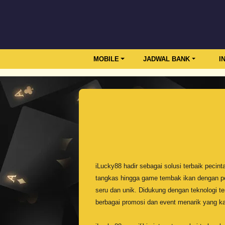
MOBILE
JADWAL BANK
I
iLucky88 hadir sebagai solusi terbaik pecinta
tangkas hingga game tembak ikan dengan pe
seru dan unik. Didukung dengan teknologi te
berbagai promosi dan event menarik yang ka