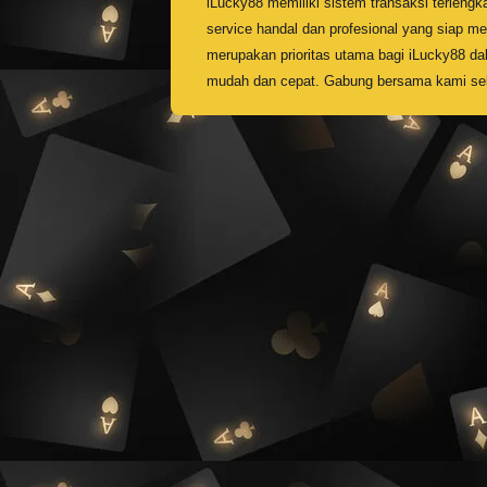
iLucky88 memiliki sistem transaksi terlengk
service handal dan profesional yang siap 
merupakan prioritas utama bagi iLucky88 da
mudah dan cepat. Gabung bersama kami seka